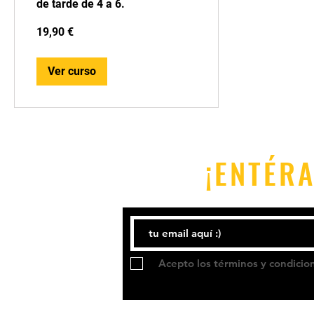
de tarde de 4 a 6.
19,90
19,90 €
euros
Ver curso
¡ENTÉRA
Acepto los términos y condicio