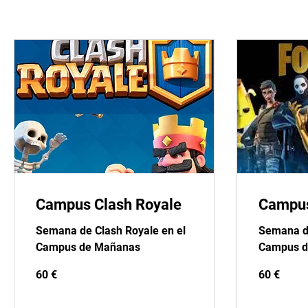
Campus Clash Royale
Campus
Semana de Clash Royale en el
Semana de
Campus de Mañanas
Campus d
60
60
60 €
60 €
euros
euros